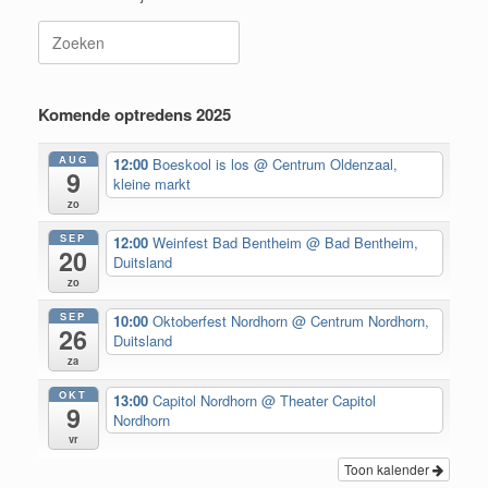
Zoeken
naar:
Komende optredens 2025
AUG
12:00
Boeskool is los
@ Centrum Oldenzaal,
9
kleine markt
zo
SEP
12:00
Weinfest Bad Bentheim
@ Bad Bentheim,
20
Duitsland
zo
SEP
10:00
Oktoberfest Nordhorn
@ Centrum Nordhorn,
26
Duitsland
za
OKT
13:00
Capitol Nordhorn
@ Theater Capitol
9
Nordhorn
vr
Toon kalender